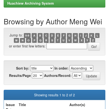
Huachiew Archiving System
Browsing by Author Meng Wei
Jump to:
0-9
A
B
C
D
E
F
G
H
I
J
K
L
M
N
O
P
Q
R
S
T
U
V
W
X
Y
Z
or enter first few letters:
Sort by:
In order:
Results/Page
Authors/Record:
Showing results 1 to 2 of 2
Issue
Title
Author(s)