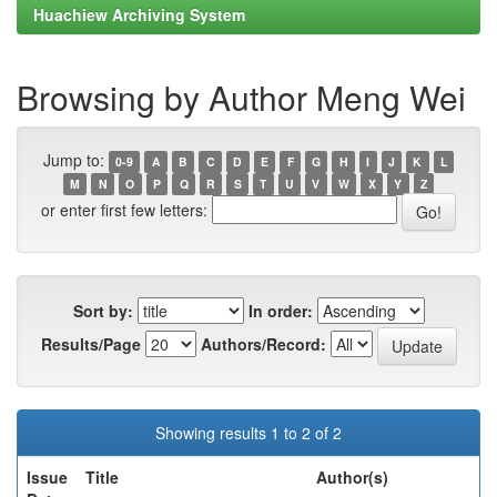
Huachiew Archiving System
Browsing by Author Meng Wei
Jump to:
0-9
A
B
C
D
E
F
G
H
I
J
K
L
M
N
O
P
Q
R
S
T
U
V
W
X
Y
Z
or enter first few letters:
Sort by:
In order:
Results/Page
Authors/Record:
Showing results 1 to 2 of 2
Issue
Title
Author(s)