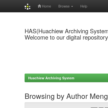
Home
Browse
Help
Skip
navigation
HAS(Huachiew Archiving Syste
Welcome to our digital repositor
Huachiew Archiving System
Browsing by Author Meng