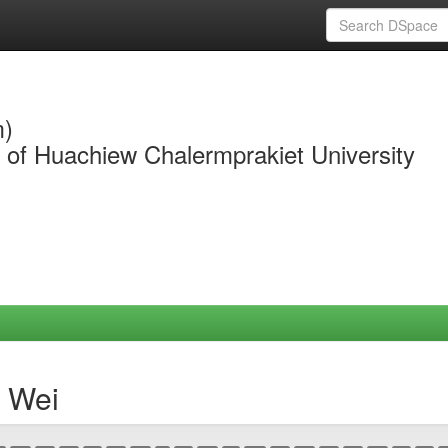
m)
y of Huachiew Chalermprakiet University
 Wei