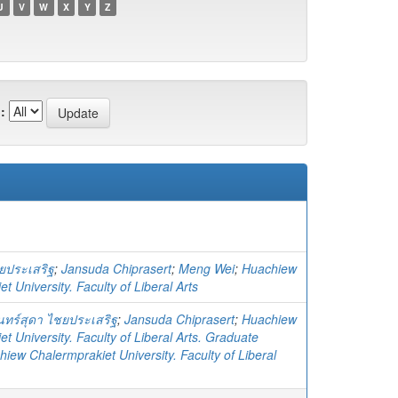
U
V
W
X
Y
Z
:
ชยประเสริฐ
;
Jansuda Chiprasert
;
Meng Wei
;
Huachiew
t University. Faculty of Liberal Arts
ันทร์สุดา ไชยประเสริฐ
;
Jansuda Chiprasert
;
Huachiew
t University. Faculty of Liberal Arts. Graduate
iew Chalermprakiet University. Faculty of Liberal