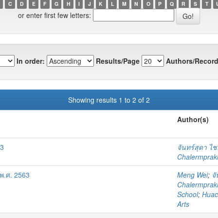
C
D
E
F
G
H
I
J
K
L
M
N
O
P
Q
R
S
T
or enter first few letters:
In order:
Results/Page
Authors/Record
Showing results 1 to 2 of 2
Author(s)
63
จันทร์สุดา ไ
Chalermprakie
พ.ศ. 2563
Meng Wei
;
จ
Chalermprakie
School
;
Huach
Arts