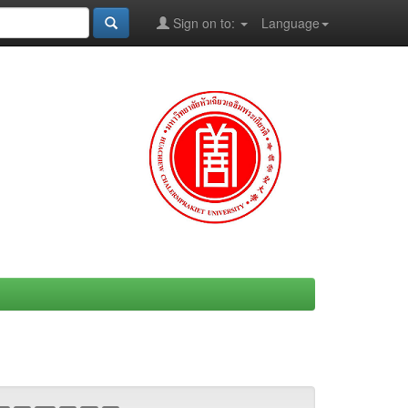
Sign on to:
Language