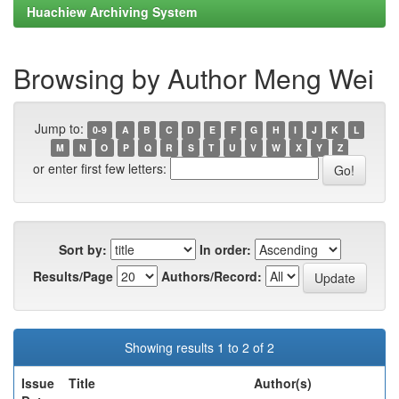
Huachiew Archiving System
Browsing by Author Meng Wei
Jump to:
0-9
A
B
C
D
E
F
G
H
I
J
K
L
M
N
O
P
Q
R
S
T
U
V
W
X
Y
Z
or enter first few letters:
Sort by:
In order:
Results/Page
Authors/Record:
Showing results 1 to 2 of 2
Issue
Title
Author(s)