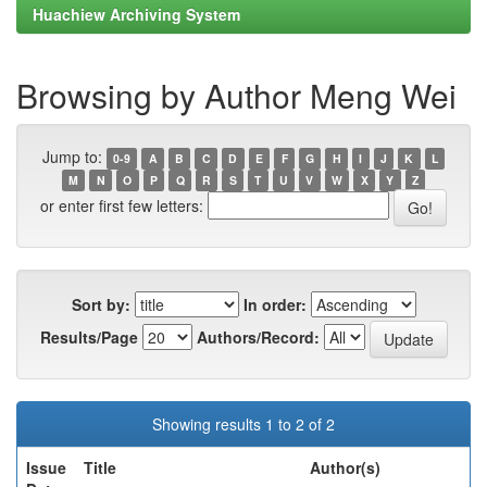
Huachiew Archiving System
Browsing by Author Meng Wei
Jump to:
0-9
A
B
C
D
E
F
G
H
I
J
K
L
M
N
O
P
Q
R
S
T
U
V
W
X
Y
Z
or enter first few letters:
Sort by:
In order:
Results/Page
Authors/Record:
Showing results 1 to 2 of 2
Issue
Title
Author(s)