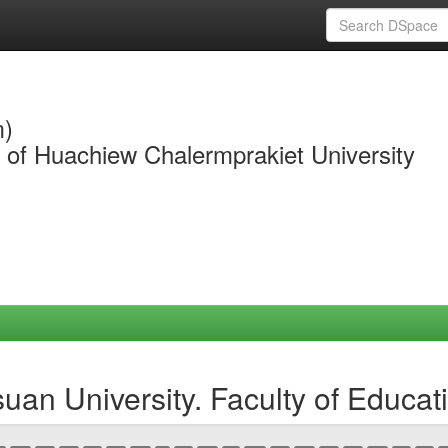
m)
y of Huachiew Chalermprakiet University
an University. Faculty of Educat