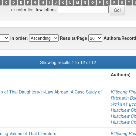
C
D
E
F
G
H
I
J
K
L
M
N
O
P
Q
R
S
T
or enter first few letters:
In order:
Results/Page
Authors/Record
Showing results 1 to 12 of 12
Author(s)
n of Thai Daughters-in-Law Abroad: A Case Study of
Kittipong P
Patcharin Bu
พัชรินทร์ บู
Huachiew Chal
Huachiew Chal
Huachiew Chal
ing Values of Thai Literature
Kittipong P