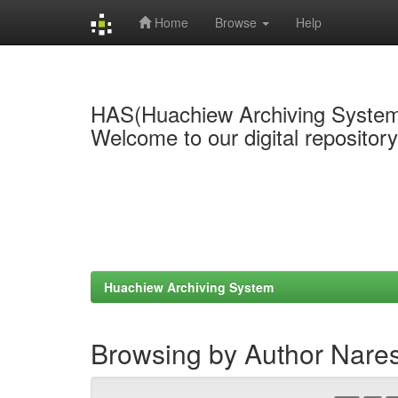
Home
Browse
Help
Skip
navigation
HAS(Huachiew Archiving Syste
Welcome to our digital repositor
Huachiew Archiving System
Browsing by Author Naresu