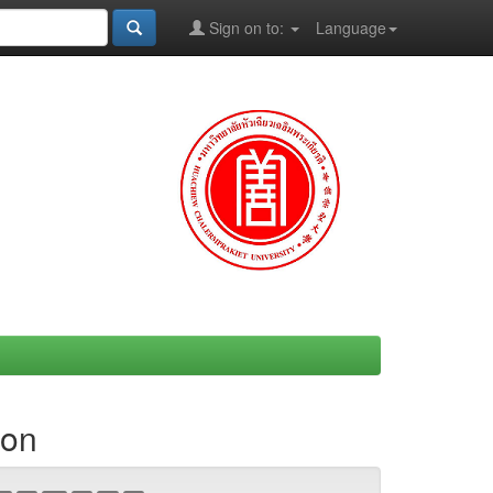
Sign on to:
Language
ion