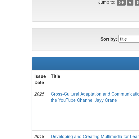
Jump to:
0-9
A
B
Sort by:
Issue
Title
Date
2025
Cross-Cultural Adaptation and Communicatio
the YouTube Channel Jayy Crane
2018
Developing and Creating Multimedia for Learn