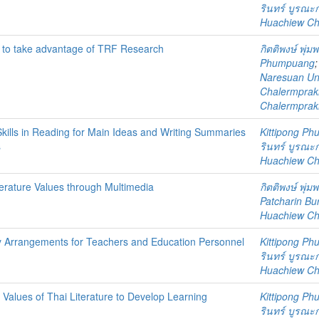
รินทร์ บูรณะ
Huachiew Chal
 to take advantage of TRF Research
กิตติพงษ์ พุ่ม
Phumpuang
Naresuan Uni
Chalermprakie
Chalermprakie
Skills in Reading for Main Ideas and Writing Summaries
Kittipong P
s
รินทร์ บูรณะ
Huachiew Chal
terature Values through Multimedia
กิตติพงษ์ พุ่ม
Patcharin Bu
Huachiew Chal
y Arrangements for Teachers and Education Personnel
Kittipong P
รินทร์ บูรณะ
Huachiew Chal
 Values of Thai Literature to Develop Learning
Kittipong P
รินทร์ บูรณะ