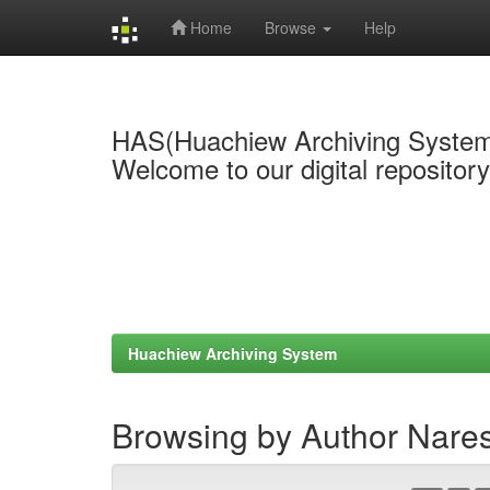
Home
Browse
Help
Skip
navigation
HAS(Huachiew Archiving Syste
Welcome to our digital repositor
Huachiew Archiving System
Browsing by Author Naresu