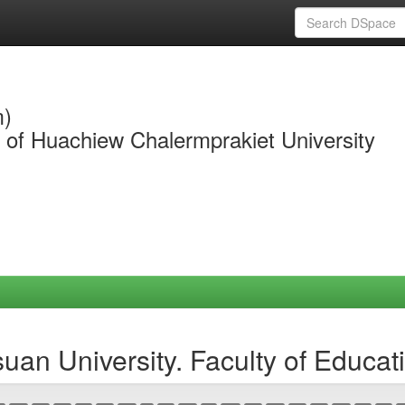
m)
y of Huachiew Chalermprakiet University
an University. Faculty of Educat