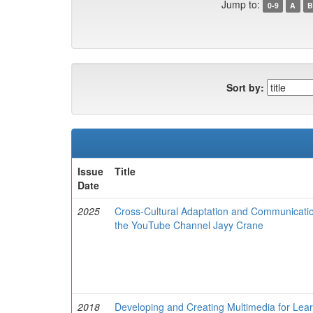
Jump to:
0-9
A
B
Sort by:
Issue
Title
Date
2025
Cross-Cultural Adaptation and Communicatio
the YouTube Channel Jayy Crane
2018
Developing and Creating Multimedia for Learn