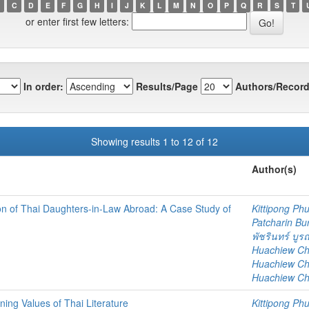
C
D
E
F
G
H
I
J
K
L
M
N
O
P
Q
R
S
T
or enter first few letters:
In order:
Results/Page
Authors/Record
Showing results 1 to 12 of 12
Author(s)
n of Thai Daughters-in-Law Abroad: A Case Study of
Kittipong P
Patcharin Bu
พัชรินทร์ บู
Huachiew Chal
Huachiew Chal
Huachiew Chal
ing Values of Thai Literature
Kittipong P