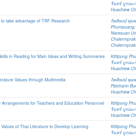
รินทร์ บูรณะ
Huachiew Chal
 to take advantage of TRF Research
กิตติพงษ์ พุ่ม
Phumpuang
Naresuan Uni
Chalermprakie
Chalermprakie
Skills in Reading for Main Ideas and Writing Summaries
Kittipong P
s
รินทร์ บูรณะ
Huachiew Chal
terature Values through Multimedia
กิตติพงษ์ พุ่ม
Patcharin Bu
Huachiew Chal
y Arrangements for Teachers and Education Personnel
Kittipong P
รินทร์ บูรณะ
Huachiew Chal
 Values of Thai Literature to Develop Learning
Kittipong P
รินทร์ บูรณะ