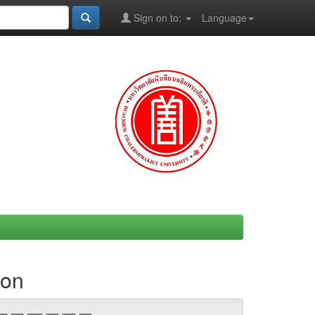
Sign on to:
Language
ion