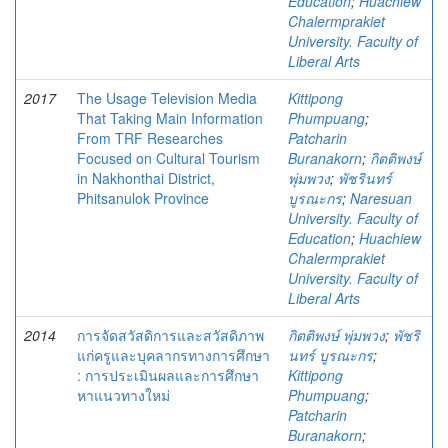
Education
;
Huachiew
Chalermprakiet
University. Faculty of
Liberal Arts
2017
The Usage Television Media
Kittipong
That Taking Main Information
Phumpuang
;
From TRF Researches
Patcharin
Focused on Cultural Tourism
Buranakorn
;
กิตติพงษ์
in Nakhonthai District,
พุ่มพวง
;
พัชรินทร์
Phitsanulok Province
บูรณะกร
;
Naresuan
University. Faculty of
Education
;
Huachiew
Chalermprakiet
University. Faculty of
Liberal Arts
2014
การจัดสวัสดิการและสวัสดิภาพ
กิตติพงษ์ พุ่มพวง
;
พัชริ
แก่ครูและบุคลากรทางการศึกษา
นทร์ บูรณะกร
;
: การประเมินผลและการศึกษา
Kittipong
หาแนวทางใหม่
Phumpuang
;
Patcharin
Buranakorn
;