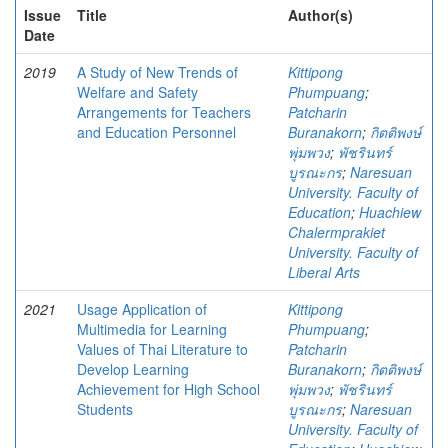
Issue
Title
Author(s)
Date
2019
A Study of New Trends of
Kittipong
Welfare and Safety
Phumpuang
;
Arrangements for Teachers
Patcharin
and Education Personnel
Buranakorn
;
กิตติพงษ์
พุ่มพวง
;
พัชรินทร์
บูรณะกร
;
Naresuan
University. Faculty of
Education
;
Huachiew
Chalermprakiet
University. Faculty of
Liberal Arts
2021
Usage Application of
Kittipong
Multimedia for Learning
Phumpuang
;
Values of Thai Literature to
Patcharin
Develop Learning
Buranakorn
;
กิตติพงษ์
Achievement for High School
พุ่มพวง
;
พัชรินทร์
Students
บูรณะกร
;
Naresuan
University. Faculty of