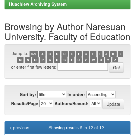
Huachiew Archiving System
Browsing by Author Naresuan
University. Faculty of Education
Jump to:
0-9
A
B
C
D
E
F
G
H
I
J
K
L
M
N
O
P
Q
R
S
T
U
V
W
X
Y
Z
or enter first few letters:
Sort by:
In order:
Results/Page
Authors/Record:
< previous
Showing results 6 to 12 of 12