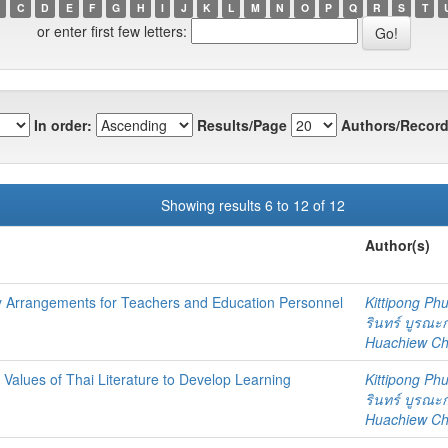
C
D
E
F
G
H
I
J
K
L
M
N
O
P
Q
R
S
T
or enter first few letters:
In order:
Results/Page
Authors/Record
Showing results 6 to 12 of 12
Author(s)
y Arrangements for Teachers and Education Personnel
Kittipong P
รินทร์ บูรณะ
Huachiew Chal
 Values of Thai Literature to Develop Learning
Kittipong P
รินทร์ บูรณะ
Huachiew Chal