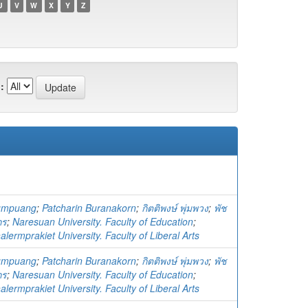
U
V
W
X
Y
Z
:
humpuang
;
Patcharin Buranakorn
;
กิตติพงษ์ พุ่มพวง
;
พัช
กร
;
Naresuan University. Faculty of Education
;
ermprakiet University. Faculty of Liberal Arts
humpuang
;
Patcharin Buranakorn
;
กิตติพงษ์ พุ่มพวง
;
พัช
กร
;
Naresuan University. Faculty of Education
;
ermprakiet University. Faculty of Liberal Arts