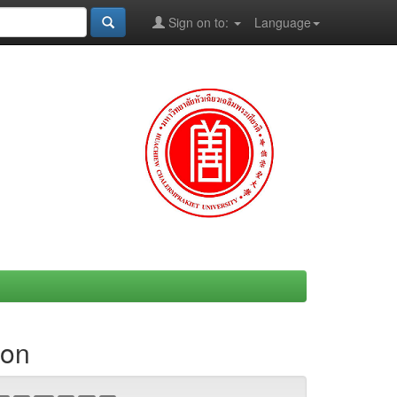
Sign on to:
Language
ion