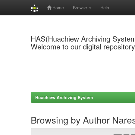
Home
Browse
Help
Skip
navigation
HAS(Huachiew Archiving Syste
Welcome to our digital repositor
Huachiew Archiving System
Browsing by Author Naresu