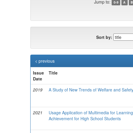
Jump to:
0-9
A
B
Sort by:
< previous
Issue
Title
Date
2019
A Study of New Trends of Welfare and Safet
2021
Usage Application of Multimedia for Learning
Achievement for High School Students