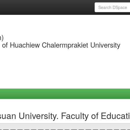
m)
y of Huachiew Chalermprakiet University
an University. Faculty of Educat