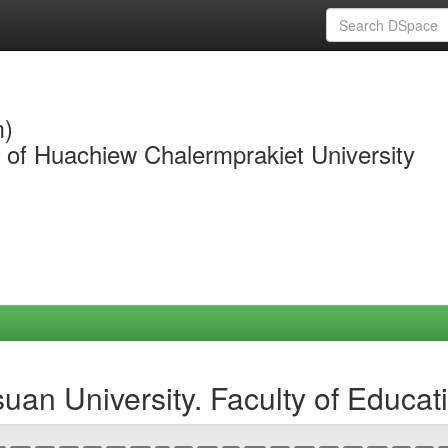
m)
y of Huachiew Chalermprakiet University
an University. Faculty of Educat