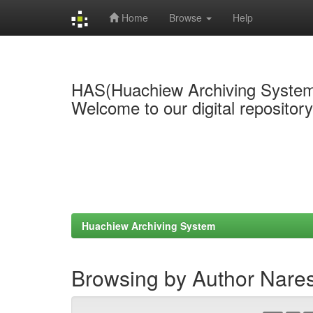
Home
Browse
Help
Skip
navigation
HAS(Huachiew Archiving Syste
Welcome to our digital repositor
Huachiew Archiving System
Browsing by Author Naresu