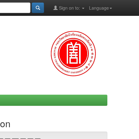
Sign on to:
Language
ion