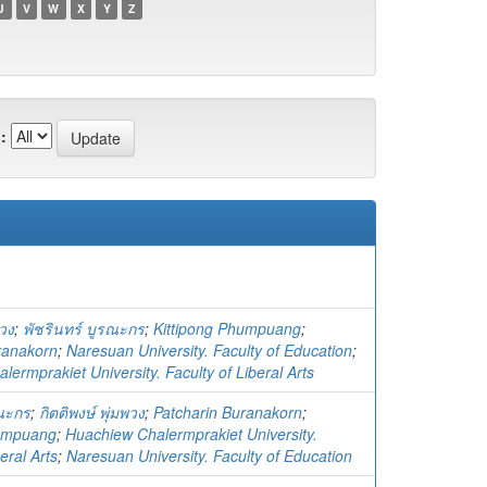
U
V
W
X
Y
Z
:
พวง
;
พัชรินทร์ บูรณะกร
;
Kittipong Phumpuang
;
ranakorn
;
Naresuan University. Faculty of Education
;
ermprakiet University. Faculty of Liberal Arts
รณะกร
;
กิตติพงษ์ พุ่มพวง
;
Patcharin Buranakorn
;
humpuang
;
Huachiew Chalermprakiet University.
eral Arts
;
Naresuan University. Faculty of Education