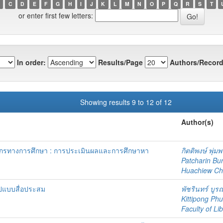
C
D
E
F
G
H
I
J
K
L
M
N
O
P
Q
R
S
T
or enter first few letters:
In order:
Results/Page
Authors/Record
Showing results 9 to 12 of 12
Author(s)
ลากรทางการศึกษา : การประเมินผลและการศึกษาหา
กิตติพงษ์ พุ่ม
Patcharin Bu
Huachiew Chal
ูปแบบสื่อประสม
พัชรินทร์ บู
Kittipong P
Faculty of Lib