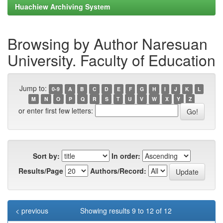
Huachiew Archiving System
Browsing by Author Naresuan
University. Faculty of Education
Jump to:
0-9
A
B
C
D
E
F
G
H
I
J
K
L
M
N
O
P
Q
R
S
T
U
V
W
X
Y
Z
or enter first few letters:
Sort by:
In order:
Results/Page
Authors/Record:
< previous
Showing results 9 to 12 of 12