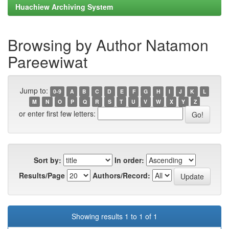
Huachiew Archiving System
Browsing by Author Natamon
Pareewiwat
Jump to:
0-9
A
B
C
D
E
F
G
H
I
J
K
L
M
N
O
P
Q
R
S
T
U
V
W
X
Y
Z
or enter first few letters:
Sort by:
In order:
Results/Page
Authors/Record:
Showing results 1 to 1 of 1