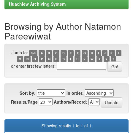
Huachiew Archiving System
Browsing by Author Natamon
Pareewiwat
Jump to:
0-9
A
B
C
D
E
F
G
H
I
J
K
L
M
N
O
P
Q
R
S
T
U
V
W
X
Y
Z
or enter first few letters:
Sort by:
In order:
Results/Page
Authors/Record:
Showing results 1 to 1 of 1