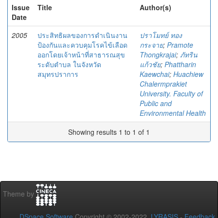
Issue
Title
Author(s)
Date
2005
ประสิทธิผลของการดำเนินงาน
ปราโมทย์ ทอง
ป้องกันและควบคุมโรคไข้เลือด
กระจาย
;
Pramote
ออกโดยเจ้าหน้าที่สาธารณสุข
Thongkrajai
;
ภัทริน
ระดับตำบล ในจังหวัด
แก้วชัย
;
Phattharin
สมุทรปราการ
Kaewchai
;
Huachiew
Chalermprakiet
University. Faculty of
Public and
Environmental Health
Showing results 1 to 1 of 1
Theme by
DSpace Software
Copyright © 2002-2022
LYRASIS
-
Feedback