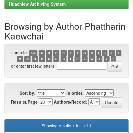
Huachiew Archiving System
Browsing by Author Phattharin
Kaewchai
Jump to:
0-9
A
B
C
D
E
F
G
H
I
J
K
L
M
N
O
P
Q
R
S
T
U
V
W
X
Y
Z
or enter first few letters:
Sort by:
In order:
Results/Page
Authors/Record:
Showing results 1 to 1 of 1