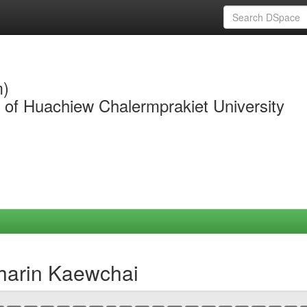
m)
y of Huachiew Chalermprakiet University
tharin Kaewchai