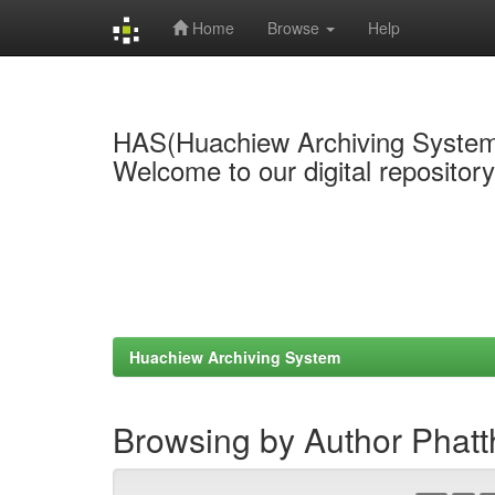
Home
Browse
Help
Skip
navigation
HAS(Huachiew Archiving Syste
Welcome to our digital repositor
Huachiew Archiving System
Browsing by Author Phat