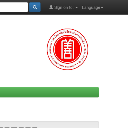
Sign on to:
Language