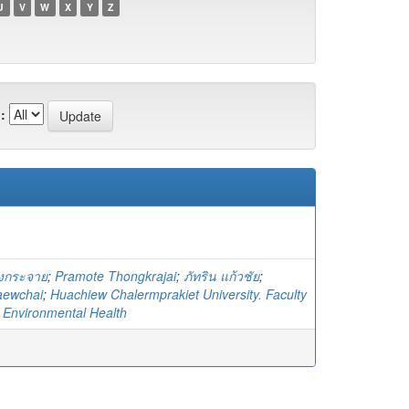
U
V
W
X
Y
Z
:
งกระจาย
;
Pramote Thongkrajai
;
ภัทริน แก้วชัย
;
aewchai
;
Huachiew Chalermprakiet University. Faculty
d Environmental Health