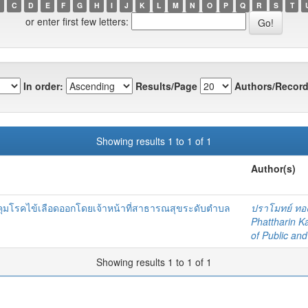
C
D
E
F
G
H
I
J
K
L
M
N
O
P
Q
R
S
T
or enter first few letters:
In order:
Results/Page
Authors/Record
Showing results 1 to 1 of 1
Author(s)
ุมโรคไข้เลือดออกโดยเจ้าหน้าที่สาธารณสุขระดับตำบล
ปราโมทย์ ทอ
Phattharin K
of Public an
Showing results 1 to 1 of 1