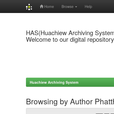
Home
Browse
Help
Skip
navigation
HAS(Huachiew Archiving Syste
Welcome to our digital repositor
Huachiew Archiving System
Browsing by Author Phat