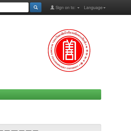
Sign on to:
Language