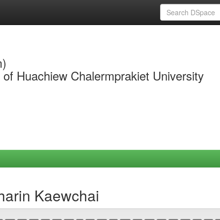
m)
y of Huachiew Chalermprakiet University
tharin Kaewchai