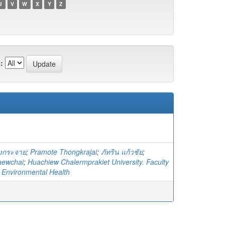
U
V
W
X
Y
Z
:
งกระจาย
;
Pramote Thongkrajai
;
ภัทริน แก้วชัย
;
aewchai
;
Huachiew Chalermprakiet University. Faculty
d Environmental Health