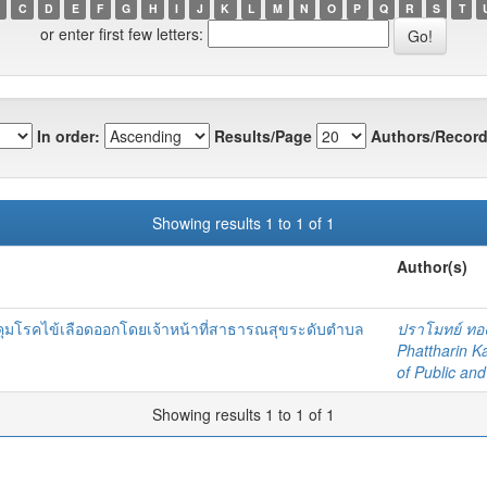
C
D
E
F
G
H
I
J
K
L
M
N
O
P
Q
R
S
T
or enter first few letters:
In order:
Results/Page
Authors/Record
Showing results 1 to 1 of 1
Author(s)
ุมโรคไข้เลือดออกโดยเจ้าหน้าที่สาธารณสุขระดับตำบล
ปราโมทย์ ทอ
Phattharin K
of Public an
Showing results 1 to 1 of 1