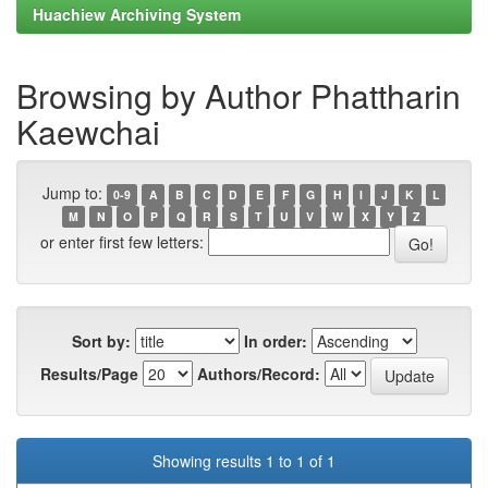
Huachiew Archiving System
Browsing by Author Phattharin
Kaewchai
Jump to:
0-9
A
B
C
D
E
F
G
H
I
J
K
L
M
N
O
P
Q
R
S
T
U
V
W
X
Y
Z
or enter first few letters:
Sort by:
In order:
Results/Page
Authors/Record:
Showing results 1 to 1 of 1