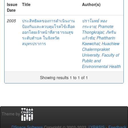
Issue
Title
Author(s)
Date
2005
ประสิทธิผลของการดำเนินงาน
ปราโมทย์ ทอง
ป้องกันและควบคุมโรคไข้เลือด
กระจาย
;
Pramote
ออกโดยเจ้าหน้าที่สาธารณสุข
Thongkrajai
;
ภัทริน
ระดับตำบล ในจังหวัด
แก้วชัย
;
Phattharin
สมุทรปราการ
Kaewchai
;
Huachiew
Chalermprakiet
University. Faculty of
Public and
Environmental Health
Showing results 1 to 1 of 1
Theme by
DSpace Software
Copyright © 2002-2022
LYRASIS
-
Feedback