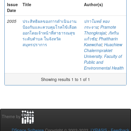
Issue
Title
Author(s)
Date
2005
ประสิทธิผลของการดำเนินงาน
ปราโมทย์ ทอง
ป้องกันและควบคุมโรคไข้เลือด
กระจาย
;
Pramote
ออกโดยเจ้าหน้าที่สาธารณสุข
Thongkrajai
;
ภัทริน
ระดับตำบล ในจังหวัด
แก้วชัย
;
Phattharin
สมุทรปราการ
Kaewchai
;
Huachiew
Chalermprakiet
University. Faculty of
Public and
Environmental Health
Showing results 1 to 1 of 1
Theme by
DSpace Software
Copyright © 2002-2022
LYRASIS
-
Feedback