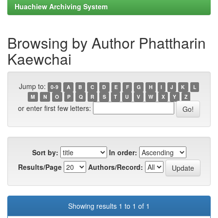
Huachiew Archiving System
Browsing by Author Phattharin
Kaewchai
Jump to:
0-9
A
B
C
D
E
F
G
H
I
J
K
L
M
N
O
P
Q
R
S
T
U
V
W
X
Y
Z
or enter first few letters:
Sort by:
In order:
Results/Page
Authors/Record:
Showing results 1 to 1 of 1