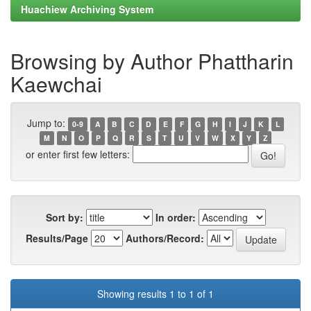
Huachiew Archiving System
Browsing by Author Phattharin
Kaewchai
Jump to:
0-9
A
B
C
D
E
F
G
H
I
J
K
L
M
N
O
P
Q
R
S
T
U
V
W
X
Y
Z
or enter first few letters:
Sort by:
In order:
Results/Page
Authors/Record:
Showing results 1 to 1 of 1