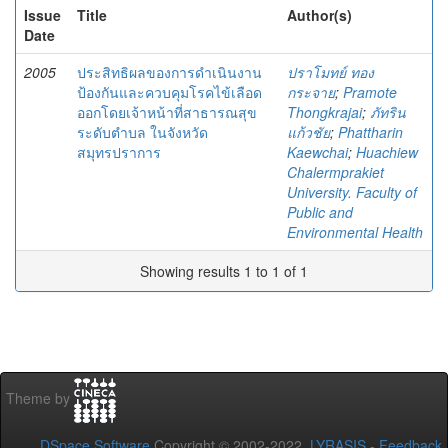
Issue
Title
Author(s)
Date
2005
ประสิทธิผลของการดำเนินงาน
ปราโมทย์ ทอง
ป้องกันและควบคุมโรคไข้เลือด
กระจาย
;
Pramote
ออกโดยเจ้าหน้าที่สาธารณสุข
Thongkrajai
;
ภัทริน
ระดับตำบล ในจังหวัด
แก้วชัย
;
Phattharin
สมุทรปราการ
Kaewchai
;
Huachiew
Chalermprakiet
University. Faculty of
Public and
Environmental Health
Showing results 1 to 1 of 1
Theme by
DSpace Software
Copyright © 2002-2022
LYRASIS
-
Feedback