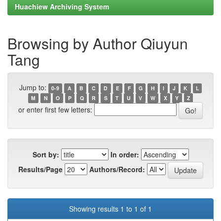
Huachiew Archiving System
Browsing by Author Qiuyun
Tang
Jump to:
0-9
A
B
C
D
E
F
G
H
I
J
K
L
M
N
O
P
Q
R
S
T
U
V
W
X
Y
Z
or enter first few letters:
Sort by:
In order:
Results/Page
Authors/Record:
Showing results 1 to 1 of 1