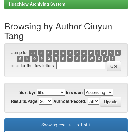
Huachiew Archiving System
Browsing by Author Qiuyun
Tang
Jump to:
0-9
A
B
C
D
E
F
G
H
I
J
K
L
M
N
O
P
Q
R
S
T
U
V
W
X
Y
Z
or enter first few letters:
Sort by:
In order:
Results/Page
Authors/Record:
Showing results 1 to 1 of 1