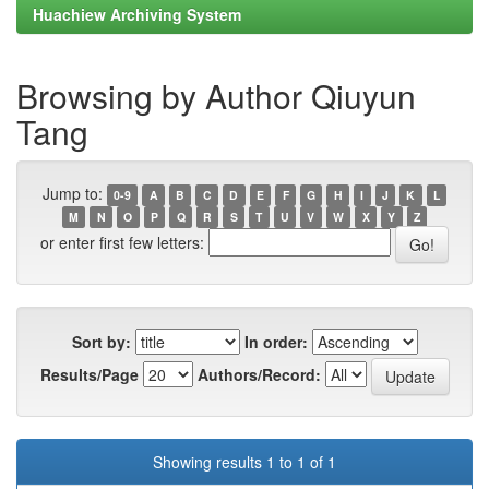
Huachiew Archiving System
Browsing by Author Qiuyun
Tang
Jump to:
0-9
A
B
C
D
E
F
G
H
I
J
K
L
M
N
O
P
Q
R
S
T
U
V
W
X
Y
Z
or enter first few letters:
Sort by:
In order:
Results/Page
Authors/Record:
Showing results 1 to 1 of 1