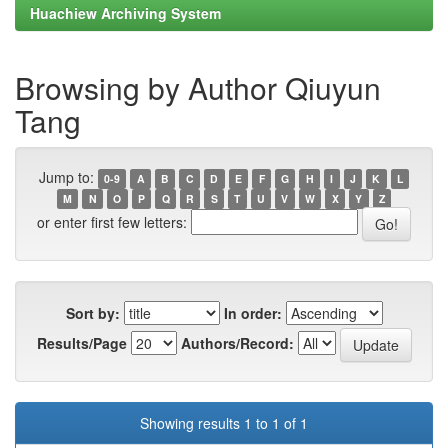
Huachiew Archiving System
Browsing by Author Qiuyun
Tang
Jump to:
0-9
A
B
C
D
E
F
G
H
I
J
K
L
M
N
O
P
Q
R
S
T
U
V
W
X
Y
Z
or enter first few letters:
Sort by:
In order:
Results/Page
Authors/Record:
Showing results 1 to 1 of 1