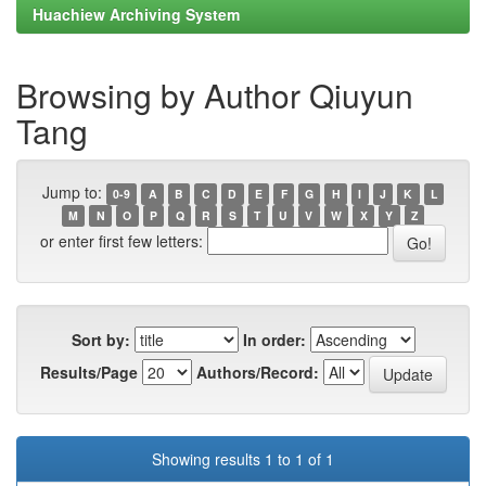
Huachiew Archiving System
Browsing by Author Qiuyun
Tang
Jump to:
0-9
A
B
C
D
E
F
G
H
I
J
K
L
M
N
O
P
Q
R
S
T
U
V
W
X
Y
Z
or enter first few letters:
Sort by:
In order:
Results/Page
Authors/Record:
Showing results 1 to 1 of 1