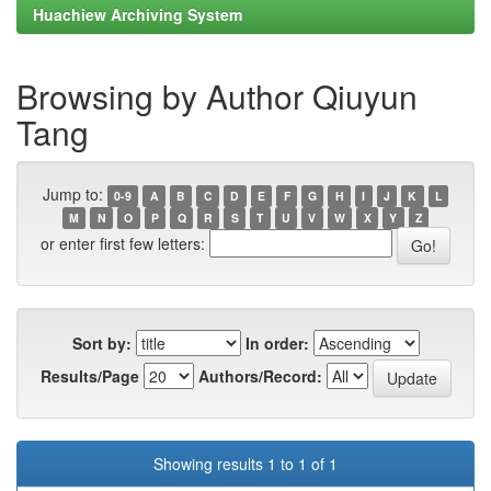
Huachiew Archiving System
Browsing by Author Qiuyun
Tang
Jump to:
0-9
A
B
C
D
E
F
G
H
I
J
K
L
M
N
O
P
Q
R
S
T
U
V
W
X
Y
Z
or enter first few letters:
Sort by:
In order:
Results/Page
Authors/Record:
Showing results 1 to 1 of 1