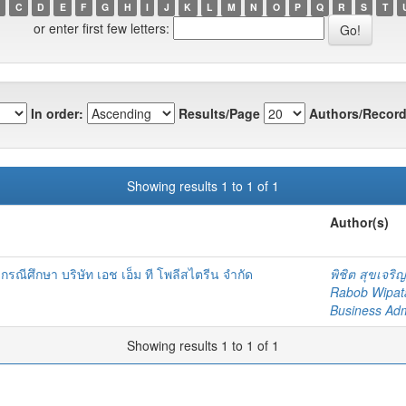
C
D
E
F
G
H
I
J
K
L
M
N
O
P
Q
R
S
T
or enter first few letters:
In order:
Results/Page
Authors/Record
Showing results 1 to 1 of 1
Author(s)
รณีศึกษา บริษัท เอช เอ็ม ที โพลีสไตรีน จำกัด
พิชิต สุขเจริ
Rabob Wipat
Business Adm
Showing results 1 to 1 of 1