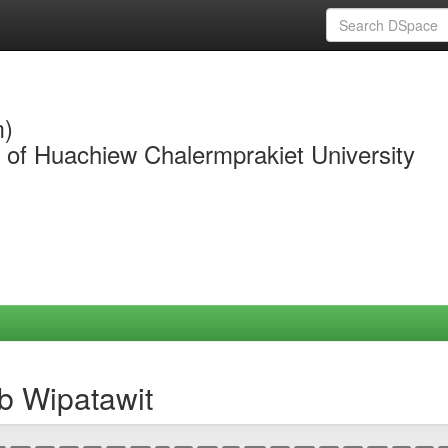
m)
y of Huachiew Chalermprakiet University
b Wipatawit