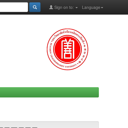
Sign on to:
Language