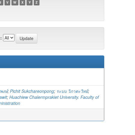
U
V
W
X
Y
Z
:
ญพงษ์
;
Pichit Sukchareonpong
;
ระบบ วิภาตะวิทย์
;
awit
;
Huachiew Chalermprakiet University. Faculty of
inistration