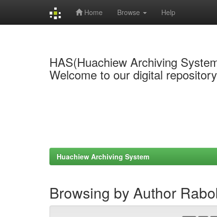
Home
Browse
Help
Skip
navigation
HAS(Huachiew Archiving Syste
Welcome to our digital repositor
Huachiew Archiving System
Browsing by Author Rabo