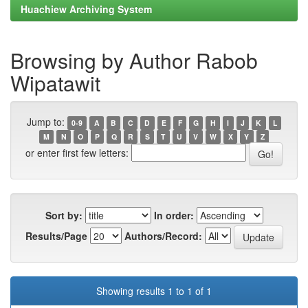
Huachiew Archiving System
Browsing by Author Rabob
Wipatawit
Jump to:
0-9
A
B
C
D
E
F
G
H
I
J
K
L
M
N
O
P
Q
R
S
T
U
V
W
X
Y
Z
or enter first few letters:
Sort by:
In order:
Results/Page
Authors/Record:
Showing results 1 to 1 of 1