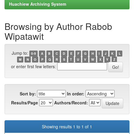
Huachiew Archiving System
Browsing by Author Rabob
Wipatawit
Jump to:
0-9
A
B
C
D
E
F
G
H
I
J
K
L
M
N
O
P
Q
R
S
T
U
V
W
X
Y
Z
or enter first few letters:
Sort by:
In order:
Results/Page
Authors/Record:
Showing results 1 to 1 of 1