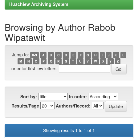
Huachiew Archiving System
Browsing by Author Rabob
Wipatawit
Jump to:
0-9
A
B
C
D
E
F
G
H
I
J
K
L
M
N
O
P
Q
R
S
T
U
V
W
X
Y
Z
or enter first few letters:
Sort by:
In order:
Results/Page
Authors/Record:
Showing results 1 to 1 of 1