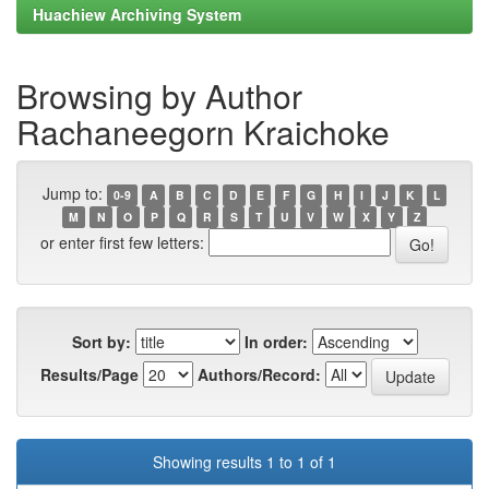
Huachiew Archiving System
Browsing by Author
Rachaneegorn Kraichoke
Jump to:
0-9
A
B
C
D
E
F
G
H
I
J
K
L
M
N
O
P
Q
R
S
T
U
V
W
X
Y
Z
or enter first few letters:
Sort by:
In order:
Results/Page
Authors/Record:
Showing results 1 to 1 of 1