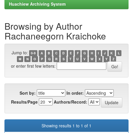
Huachiew Archiving System
Browsing by Author
Rachaneegorn Kraichoke
Jump to:
0-9
A
B
C
D
E
F
G
H
I
J
K
L
M
N
O
P
Q
R
S
T
U
V
W
X
Y
Z
or enter first few letters:
Sort by:
In order:
Results/Page
Authors/Record:
Showing results 1 to 1 of 1