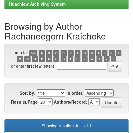
Huachiew Archiving System
Browsing by Author
Rachaneegorn Kraichoke
Jump to:
0-9
A
B
C
D
E
F
G
H
I
J
K
L
M
N
O
P
Q
R
S
T
U
V
W
X
Y
Z
or enter first few letters:
Sort by:
In order:
Results/Page
Authors/Record:
Showing results 1 to 1 of 1