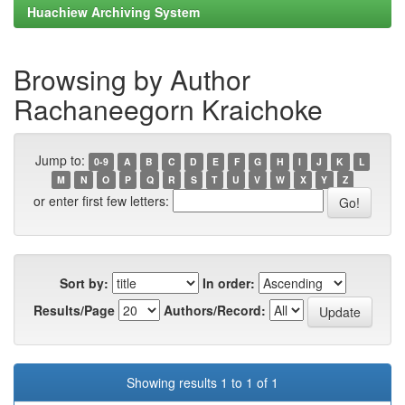
Huachiew Archiving System
Browsing by Author
Rachaneegorn Kraichoke
Jump to:
0-9
A
B
C
D
E
F
G
H
I
J
K
L
M
N
O
P
Q
R
S
T
U
V
W
X
Y
Z
or enter first few letters:
Sort by:
In order:
Results/Page
Authors/Record:
Showing results 1 to 1 of 1