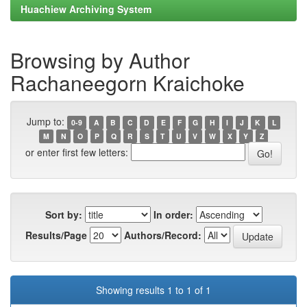
Huachiew Archiving System
Browsing by Author
Rachaneegorn Kraichoke
Jump to:
0-9
A
B
C
D
E
F
G
H
I
J
K
L
M
N
O
P
Q
R
S
T
U
V
W
X
Y
Z
or enter first few letters:
Sort by:
In order:
Results/Page
Authors/Record:
Showing results 1 to 1 of 1