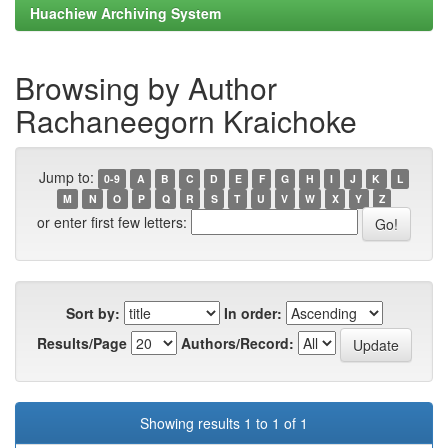
Huachiew Archiving System
Browsing by Author
Rachaneegorn Kraichoke
Jump to:
0-9
A
B
C
D
E
F
G
H
I
J
K
L
M
N
O
P
Q
R
S
T
U
V
W
X
Y
Z
or enter first few letters:
Sort by:
In order:
Results/Page
Authors/Record:
Showing results 1 to 1 of 1