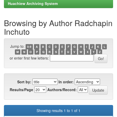
Huachiew Archiving System
Browsing by Author Radchapin
Inchuto
Jump to:
0-9
A
B
C
D
E
F
G
H
I
J
K
L
M
N
O
P
Q
R
S
T
U
V
W
X
Y
Z
or enter first few letters:
Sort by:
In order:
Results/Page
Authors/Record:
Showing results 1 to 1 of 1