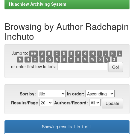
Huachiew Archiving System
Browsing by Author Radchapin
Inchuto
Jump to:
0-9
A
B
C
D
E
F
G
H
I
J
K
L
M
N
O
P
Q
R
S
T
U
V
W
X
Y
Z
or enter first few letters:
Sort by:
In order:
Results/Page
Authors/Record:
Showing results 1 to 1 of 1