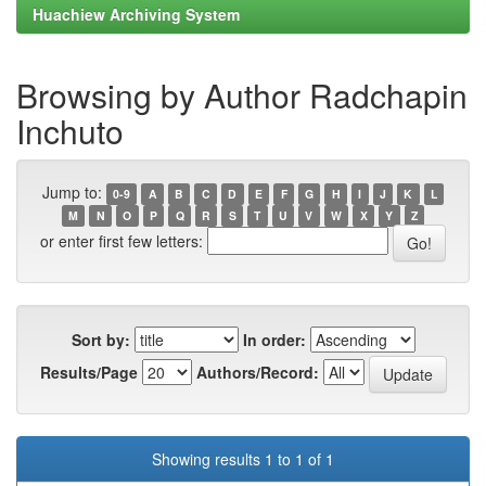
Huachiew Archiving System
Browsing by Author Radchapin
Inchuto
Jump to:
0-9
A
B
C
D
E
F
G
H
I
J
K
L
M
N
O
P
Q
R
S
T
U
V
W
X
Y
Z
or enter first few letters:
Sort by:
In order:
Results/Page
Authors/Record:
Showing results 1 to 1 of 1