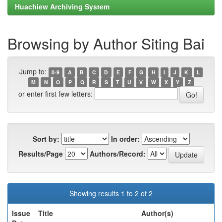
Huachiew Archiving System
Browsing by Author Siting Bai
Jump to:
0-9
A
B
C
D
E
F
G
H
I
J
K
L
M
N
O
P
Q
R
S
T
U
V
W
X
Y
Z
or enter first few letters:
Sort by:
In order:
Results/Page
Authors/Record:
Showing results 1 to 2 of 2
Issue
Title
Author(s)