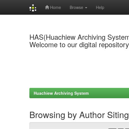
Home
Browse
Help
Skip
navigation
HAS(Huachiew Archiving Syste
Welcome to our digital repositor
Huachiew Archiving System
Browsing by Author Siting