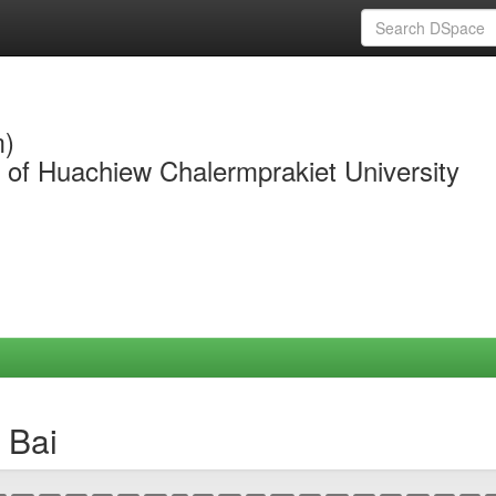
m)
y of Huachiew Chalermprakiet University
 Bai