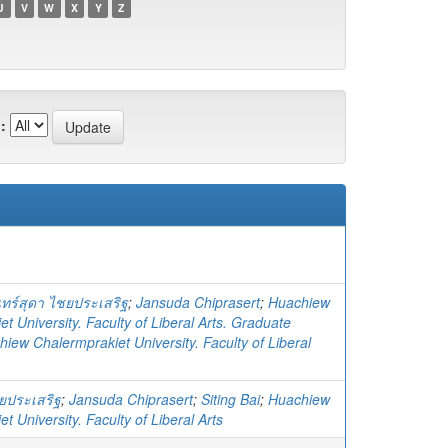
U
V
W
X
Y
Z
:
นทร์สุดา ไชยประเสริฐ
;
Jansuda Chiprasert
;
Huachiew
t University. Faculty of Liberal Arts. Graduate
iew Chalermprakiet University. Faculty of Liberal
ชยประเสริฐ
;
Jansuda Chiprasert
;
Siting Bai
;
Huachiew
t University. Faculty of Liberal Arts