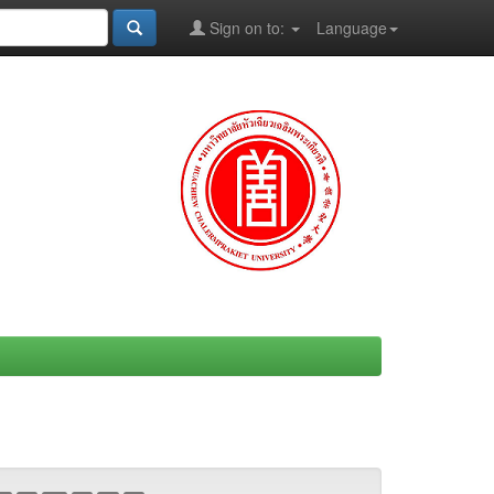
Sign on to:
Language