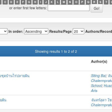
C
D
E
F
G
H
I
J
K
L
M
N
O
P
Q
R
S
T
or enter first few letters:
In order:
Results/Page
Authors/Record
Showing results 1 to 2 of 2
Author(s)
ชุดบ้านไร่ปลายฝัน
Siting Bai
;
จั
Chalermprakie
School
;
Huach
Arts
ยฝัน
จันทร์สุดา ไ
Chalermprakie