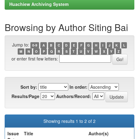
Huachiew Archiving System
Browsing by Author Siting Bai
Jump to:
0-9
A
B
C
D
E
F
G
H
I
J
K
L
M
N
O
P
Q
R
S
T
U
V
W
X
Y
Z
or enter first few letters:
Sort by:
In order:
Results/Page
Authors/Record:
Showing results 1 to 2 of 2
Issue
Title
Author(s)