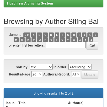
Huachiew Archiving System
Browsing by Author Siting Bai
Jump to:
0-9
A
B
C
D
E
F
G
H
I
J
K
L
M
N
O
P
Q
R
S
T
U
V
W
X
Y
Z
or enter first few letters:
Sort by:
In order:
Results/Page
Authors/Record:
Showing results 1 to 2 of 2
Issue
Title
Author(s)