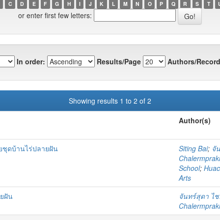
C
D
E
F
G
H
I
J
K
L
M
N
O
P
Q
R
S
T
or enter first few letters:
In order:
Results/Page
Authors/Record
Showing results 1 to 2 of 2
Author(s)
ชุดบ้านไร่ปลายฝัน
Siting Bai
;
จั
Chalermprakie
School
;
Huach
Arts
ยฝัน
จันทร์สุดา ไ
Chalermprakie