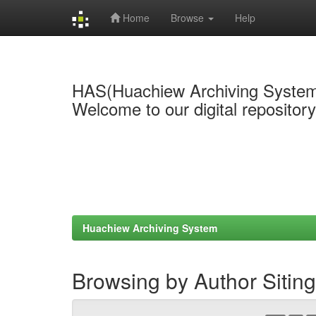
Home
Browse
Help
Skip
navigation
HAS(Huachiew Archiving Syste
Welcome to our digital repositor
Huachiew Archiving System
Browsing by Author Siting