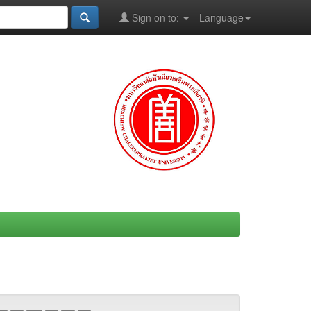
Sign on to:
Language