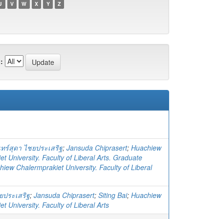
U
V
W
X
Y
Z
:
นทร์สุดา ไชยประเสริฐ
;
Jansuda Chiprasert
;
Huachiew
t University. Faculty of Liberal Arts. Graduate
iew Chalermprakiet University. Faculty of Liberal
ชยประเสริฐ
;
Jansuda Chiprasert
;
Siting Bai
;
Huachiew
t University. Faculty of Liberal Arts