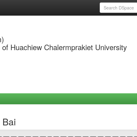
m)
y of Huachiew Chalermprakiet University
 Bai