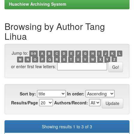
Huachiew Archiving System
Browsing by Author Tang
Lihua
Jump to:
0-9
A
B
C
D
E
F
G
H
I
J
K
L
M
N
O
P
Q
R
S
T
U
V
W
X
Y
Z
or enter first few letters:
Sort by:
In order:
Results/Page
Authors/Record:
Showing results 1 to 3 of 3