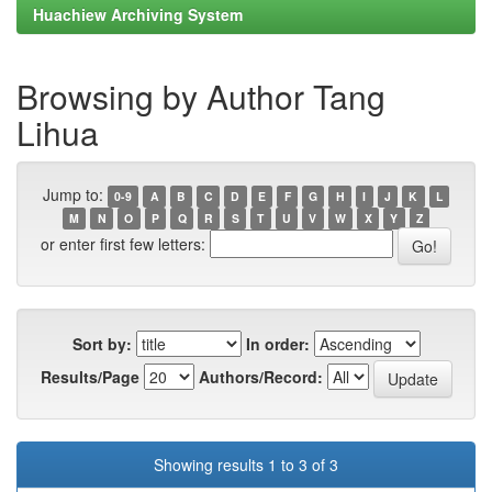
Huachiew Archiving System
Browsing by Author Tang
Lihua
Jump to:
0-9
A
B
C
D
E
F
G
H
I
J
K
L
M
N
O
P
Q
R
S
T
U
V
W
X
Y
Z
or enter first few letters:
Sort by:
In order:
Results/Page
Authors/Record:
Showing results 1 to 3 of 3