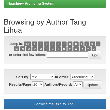
Huachiew Archiving System
Browsing by Author Tang
Lihua
Jump to:
0-9
A
B
C
D
E
F
G
H
I
J
K
L
M
N
O
P
Q
R
S
T
U
V
W
X
Y
Z
or enter first few letters:
Sort by:
In order:
Results/Page
Authors/Record:
Showing results 1 to 3 of 3