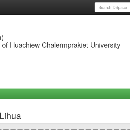
m)
y of Huachiew Chalermprakiet University
 Lihua