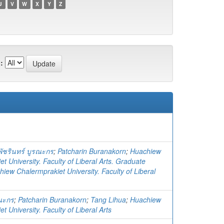
U
V
W
X
Y
Z
:
พัชรินทร์ บูรณะกร
;
Patcharin Buranakorn
;
Huachiew
t University. Faculty of Liberal Arts. Graduate
iew Chalermprakiet University. Faculty of Liberal
รณะกร
;
Patcharin Buranakorn
;
Tang Lihua
;
Huachiew
t University. Faculty of Liberal Arts