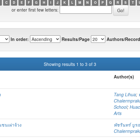
C
D
E
F
G
H
I
J
K
L
M
N
O
P
Q
R
S
T
or enter first few letters:
In order:
Results/Page
Authors/Record
Showing results 1 to 3 of 3
Author(s)
ง
Tang Lihua
;
Chalermprakie
School
;
Huach
Arts
นชนเผ่าจ้วง
พัชรินทร์ บู
Chalermprakie