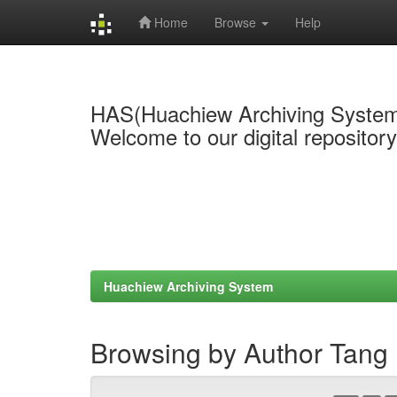
Home
Browse
Help
Skip
navigation
HAS(Huachiew Archiving Syste
Welcome to our digital repositor
Huachiew Archiving System
Browsing by Author Tang