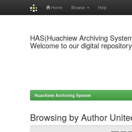
Home
Browse
Help
Skip
navigation
HAS(Huachiew Archiving Syste
Welcome to our digital repositor
Huachiew Archiving System
Browsing by Author United