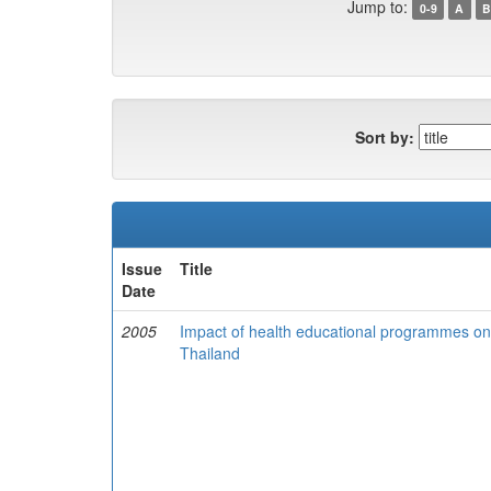
Jump to:
0-9
A
B
Sort by:
Issue
Title
Date
2005
Impact of health educational programmes on t
Thailand