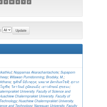
U
V
W
X
Y
Z
:
ikathkul
;
Noppamas Akarachantachote
;
Supaporn
sheep
;
Wilawan Pumidonming
;
Brodsky, M.
;
ukthana
;
ชูศักดิ์ นิธิเกตุกุล
;
นพมาศ อัครจันทโชติ
;
สุภาภ
โญชีพ
;
วิลาวัณย์ ภูมิดอนมิ่ง
;
เยาวลักษณ์ สุขธนะ
;
lermprakiet University. Faculty of Science and
Huachiew Chalermprakiet University. Faculty of
Technology
;
Huachiew Chalermprakiet University.
cience and Technology
;
Naresuan University. Faculty