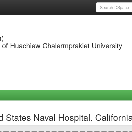
m)
y of Huachiew Chalermprakiet University
 States Naval Hospital, Californi