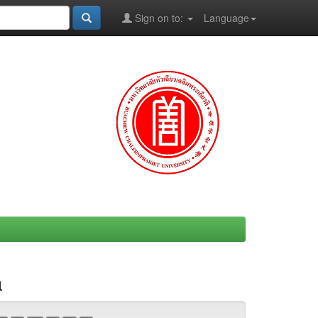
Sign on to:
Language
a