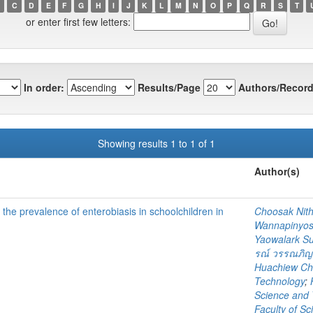
C
D
E
F
G
H
I
J
K
L
M
N
O
P
Q
R
S
T
or enter first few letters:
In order:
Results/Page
Authors/Record
Showing results 1 to 1 of 1
Author(s)
he prevalence of enterobiasis in schoolchildren in
Choosak Nith
Wannapinyo
Yaowalark S
รณ์ วรรณภิญ
Huachiew Cha
Technology
;
Science and 
Faculty of S