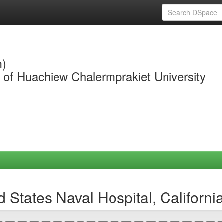
m)
y of Huachiew Chalermprakiet University
 States Naval Hospital, Californi