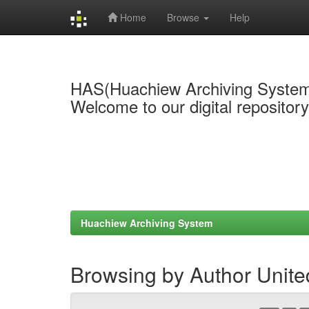
Home
Browse
Help
Skip
navigation
HAS(Huachiew Archiving Syste
Welcome to our digital repositor
Huachiew Archiving System
Browsing by Author United