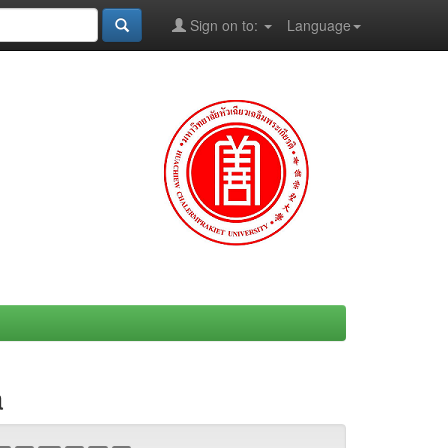
Sign on to:
Language
a