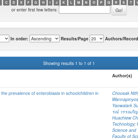
C
D
E
F
G
H
I
J
K
L
M
N
O
P
Q
R
S
T
or enter first few letters:
In order:
Results/Page
Authors/Record
Showing results 1 to 1 of 1
Author(s)
he prevalence of enterobiasis in schoolchildren in
Choosak Nith
Wannapinyo
Yaowalark S
รณ์ วรรณภิญ
Huachiew Cha
Technology
;
Science and 
Faculty of S