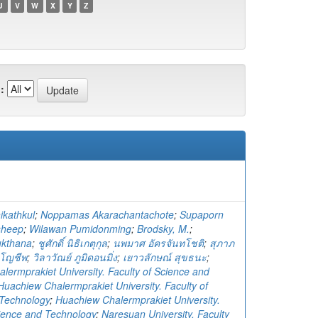
U
V
W
X
Y
Z
:
ikathkul
;
Noppamas Akarachantachote
;
Supaporn
sheep
;
Wilawan Pumidonming
;
Brodsky, M.
;
ukthana
;
ชูศักดิ์ นิธิเกตุกุล
;
นพมาศ อัครจันทโชติ
;
สุภาภ
โญชีพ
;
วิลาวัณย์ ภูมิดอนมิ่ง
;
เยาวลักษณ์ สุขธนะ
;
lermprakiet University. Faculty of Science and
Huachiew Chalermprakiet University. Faculty of
Technology
;
Huachiew Chalermprakiet University.
cience and Technology
;
Naresuan University. Faculty