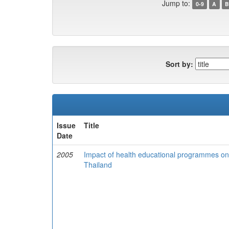
Jump to:
0-9
A
B
Sort by:
Issue
Title
Date
2005
Impact of health educational programmes on t
Thailand