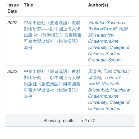
Issue
Title
Author(s)
Date
2022
中泰出版社《旅遊漢語》教材
Viratutch Srisombat
;
對比研究——以中國上海大學
วิรทัต ศรีสมบัติ
;
張崇
出版 社《旅遊漢語》與泰國素
斌
;
Huachiew
可泰大學出版社《旅遊漢語》
Chalermprakiet
為例
University. College of
Chinese Studies.
Graduate School
2022
中泰出版社《旅遊漢語》教材
田春來
;
Tian Chunlai
;
對比研究——以中國上海大學
張崇斌
;
วิรทัต ศรี
出版社《旅遊漢語》與泰國素
สมบัติ
;
Viratutch
可泰大學出版社《旅遊漢語》
Srisombat
;
Huachiew
為例
Chalermprakiet
University. College of
Chinese Studies
Showing results 1 to 2 of 2