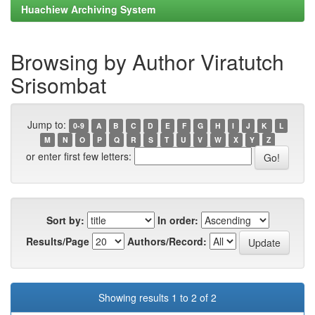
Huachiew Archiving System
Browsing by Author Viratutch
Srisombat
Jump to:
0-9
A
B
C
D
E
F
G
H
I
J
K
L
M
N
O
P
Q
R
S
T
U
V
W
X
Y
Z
or enter first few letters:
Sort by:
In order:
Results/Page
Authors/Record:
Showing results 1 to 2 of 2